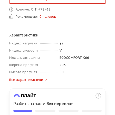
об оплате Плайтом
Артикул: R_T_479438
Рекомендуют
0 человек
Остались вопросы?
25
Характеристики
8 800 302-02-51
Индекс нагрузки
92
plait.ru
раз в 2
Индекс скорости
V
недели
Модель автошины
ECOCOMFORT X66
Ширина профиля
205
Высота профиля
60
Все характеристики
Разбить на части
без переплат