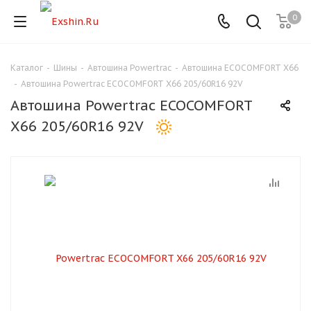
0
Каталог
-
Шины
-
Автошина Powertrac
-
Автошина ECOCOMFORT X66
Для клиентов всех банков
-
Автошина Powertrac ECOCOMFORT X66 205/60R16 92V
Автошина Powertrac ECOCOMFORT
Разбейте
X66 205/60R16 92V
оплату
на части
без переплат
График платежей
Сегодня
25
%