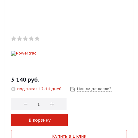
Добавляйте товары
в корзину
Оплачивайте сегодня только
25
% картой любого банка
Получайте товар
выбранный способом
5 140
руб.
под заказ 12-14 дней
Нашли дешевле?
Оставшиеся
75
% будут
списываться
с вашей карты
по
25
%
каждые 2 недели
В корзину
Подробнее
Купить в 1 клик