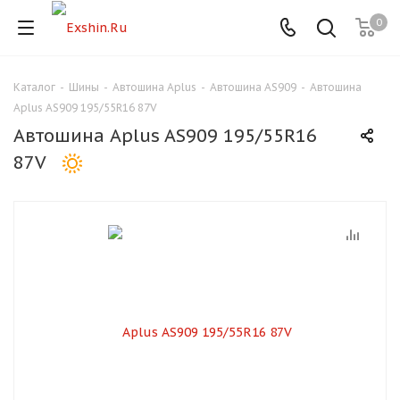
0
Каталог
-
Шины
-
Автошина Aplus
-
Автошина AS909
-
Автошина
Для клиентов всех банков
Aplus AS909 195/55R16 87V
Автошина Aplus AS909 195/55R16
Разбейте
87V
оплату
на части
без переплат
График платежей
Сегодня
25
%