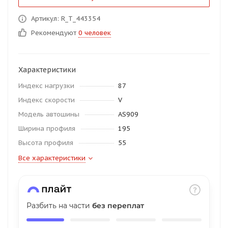
об оплате Плайтом
Артикул: R_T_443354
Рекомендуют
0 человек
Остались вопросы?
25
Характеристики
8 800 302-02-51
Индекс нагрузки
87
plait.ru
раз в 2
Индекс скорости
V
недели
Модель автошины
AS909
Ширина профиля
195
Высота профиля
55
Все характеристики
Разбить на части
без переплат