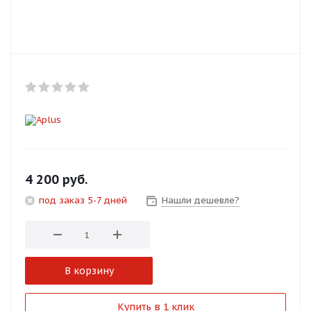
Добавляйте товары
в корзину
Оплачивайте сегодня только
25
% картой любого банка
Получайте товар
выбранный способом
4 200
руб.
под заказ 5-7 дней
Нашли дешевле?
Оставшиеся
75
% будут
списываться
с вашей карты
по
25
%
каждые 2 недели
В корзину
Подробнее
Купить в 1 клик