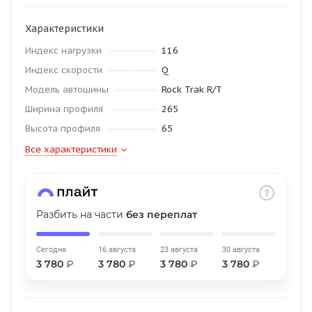
об оплате Плайтом
Характеристики
Индекс нагрузки
116
Индекс скорости
Q
Остались вопросы?
25
Модель автошины
Rock Trak R/T
8 800 302-02-51
Ширина профиля
265
plait.ru
раз в 2
Высота профиля
65
недели
Все характеристики
Разбить на части
без переплат
Сегодня
16 августа
23 августа
30 августа
3 780
₽
3 780
₽
3 780
₽
3 780
₽