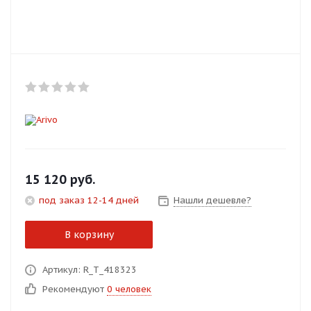
Добавляйте товары
в корзину
Оплачивайте сегодня только
25
% картой любого банка
Получайте товар
выбранный способом
15 120
руб.
под заказ 12-14 дней
Нашли дешевле?
Оставшиеся
75
% будут
списываться
с вашей карты
В корзину
по
25
%
каждые 2 недели
Артикул: R_T_418323
Рекомендуют
0 человек
Подробнее