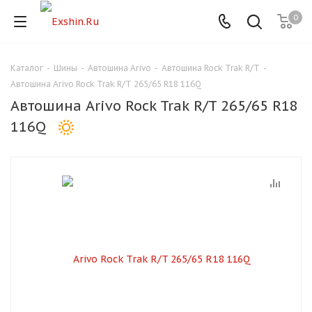
0
Каталог
-
Шины
-
Автошина Arivo
-
Автошина Rock Trak R/T
-
Для клиентов всех банков
Автошина Arivo Rock Trak R/T 265/65 R18 116Q
Автошина Arivo Rock Trak R/T 265/65 R18
Разбейте
116Q
оплату
на части
без переплат
График платежей
Сегодня
25
%