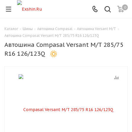
0
Каталог
-
Шины
-
Автошина Compasal
-
Автошина Versant M/T
-
Для клиентов всех банков
Автошина Compasal Versant M/T 285/75 R16 126/123Q
Автошина Compasal Versant M/T 285/75
Разбейте
R16 126/123Q
оплату
на части
без переплат
График платежей
Сегодня
25
%