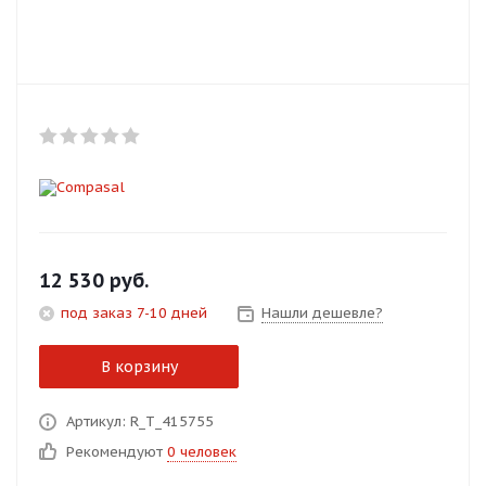
Добавляйте товары
в корзину
Оплачивайте сегодня только
25
% картой любого банка
Получайте товар
выбранный способом
12 530
руб.
под заказ 7-10 дней
Нашли дешевле?
Оставшиеся
75
% будут
списываться
с вашей карты
В корзину
по
25
%
каждые 2 недели
Артикул: R_T_415755
Рекомендуют
0 человек
Подробнее