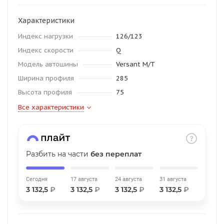
об оплате Плайтом
Характеристики
Индекс нагрузки
126/123
Индекс скорости
Q
Остались вопросы?
25
Модель автошины
Versant M/T
8 800 302-02-51
Ширина профиля
285
plait.ru
раз в 2
Высота профиля
75
недели
Все характеристики
Разбить на части
без переплат
Сегодня
17 августа
24 августа
31 августа
3 132,5
₽
3 132,5
₽
3 132,5
₽
3 132,5
₽