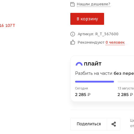
на части
без переплат
Нашли дешевле?
В корзину
График платежей
Артикул: R_T_367600
Рекомендуют
0 человек
Сегодня
25
%
Разбить на части
без пере
Добавляйте товары
в корзину
Сегодня
13 августа
2 285
₽
2 285
₽
Оплачивайте сегодня только
25
% картой любого банка
Ц
Поделиться
от