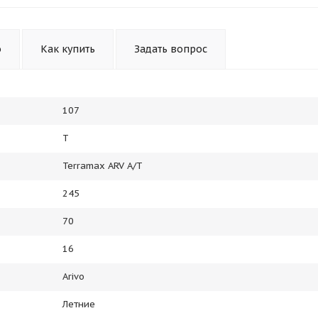
Получайте товар
выбранный способом
о
Как купить
Задать вопрос
Оставшиеся
75
% будут
списываться
с вашей карты
по
25
%
каждые 2 недели
107
T
Подробнее
об оплате Плайтом
Terramax ARV A/T
245
70
25
16
раз в 2
Остались вопросы?
недели
Arivo
8 800 302-02-51
Летние