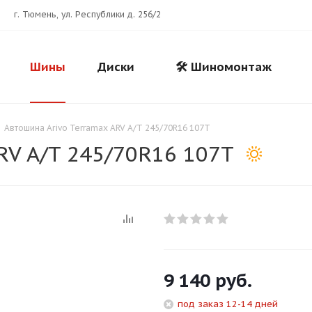
г. Тюмень, ул. Республики д. 256/2
Шины
Диски
🛠️ Шиномонтаж
-
Автошина Arivo Terramax ARV A/T 245/70R16 107T
RV A/T 245/70R16 107T
Для клиентов всех банков
9 140
руб.
Разбейте
оплату
под заказ 12-14 дней