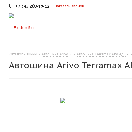
+7 345 268-19-12
Заказать звонок
Каталог
-
Шины
-
Автошина Arivo
-
Автошина Terramax ARV A/T
Автошина Arivo Terramax A