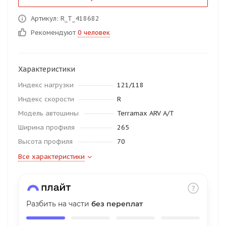
об оплате Плайтом
Артикул: R_T_418682
Рекомендуют
0 человек
Остались вопросы?
25
Характеристики
8 800 302-02-51
Индекс нагрузки
121/118
plait.ru
раз в 2
Индекс скорости
R
недели
Модель автошины
Terramax ARV A/T
Ширина профиля
265
Высота профиля
70
Все характеристики
Разбить на части
без переплат