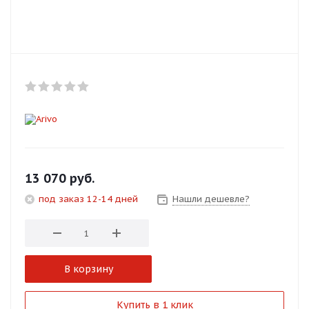
Добавляйте товары
в корзину
Оплачивайте сегодня только
25
% картой любого банка
Получайте товар
выбранный способом
13 070
руб.
под заказ 12-14 дней
Нашли дешевле?
Оставшиеся
75
% будут
списываться
с вашей карты
по
25
%
каждые 2 недели
В корзину
Подробнее
Купить в 1 клик