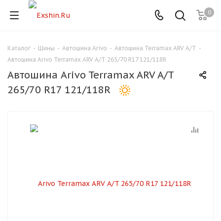
0
Каталог
-
Шины
-
Автошина Arivo
-
Автошина Terramax ARV A/T
-
Для клиентов всех банков
Автошина Arivo Terramax ARV A/T 265/70 R17 121/118R
Автошина Arivo Terramax ARV A/T
Разбейте
265/70 R17 121/118R
оплату
на части
без переплат
График платежей
Сегодня
25
%