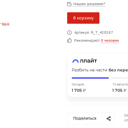
на части
без переплат
Нашли дешевле?
В корзину
График платежей
Артикул: R_T_420187
Рекомендуют
0 человек
Сегодня
25
%
Разбить на части
без пере
Добавляйте товары
в корзину
Сегодня
13 августа
1 705
₽
1 705
₽
Оплачивайте сегодня только
25
% картой любого банка
Ц
Поделиться
от