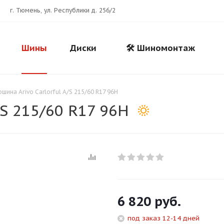
г. Тюмень, ул. Республики д. 256/2
Шины
Диски
🛠️ Шиномонтаж
ошина Arivo Carlorful A/S 215/60 R17 96H
/S 215/60 R17 96H
Для клиентов всех банков
6 820
руб.
Разбейте
оплату
под заказ 12-14 дней