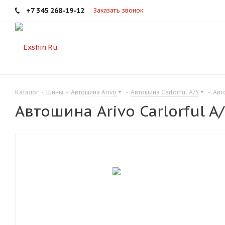
+7 345 268-19-12
Заказать звонок
Каталог
-
Шины
-
Автошина Arivo
-
Автошина Carlorful A/S
-
Авт
Автошина Arivo Carlorful A