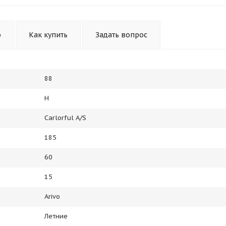
Получайте товар
выбранный способом
о
Как купить
Задать вопрос
Оставшиеся
75
% будут
списываться
с вашей карты
по
25
%
каждые 2 недели
88
H
Подробнее
об оплате Плайтом
Carlorful A/S
185
60
25
15
раз в 2
Остались вопросы?
недели
Arivo
8 800 302-02-51
Летние