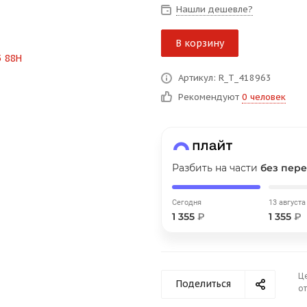
на части
без переплат
Нашли дешевле?
В корзину
График платежей
Артикул: R_T_418963
Рекомендуют
0 человек
Сегодня
25
%
Разбить на части
без пере
Добавляйте товары
в корзину
Сегодня
13 августа
1 355
₽
1 355
₽
Оплачивайте сегодня только
25
% картой любого банка
Ц
Поделиться
от