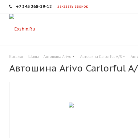
+7 345 268-19-12
Заказать звонок
Каталог
-
Шины
-
Автошина Arivo
-
Автошина Carlorful A/S
-
Авт
Автошина Arivo Carlorful A