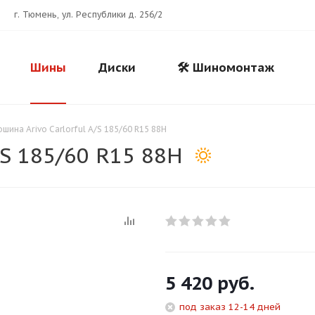
г. Тюмень, ул. Республики д. 256/2
Шины
Диски
🛠️ Шиномонтаж
ошина Arivo Carlorful A/S 185/60 R15 88H
/S 185/60 R15 88H
Для клиентов всех банков
5 420
руб.
Разбейте
оплату
под заказ 12-14 дней