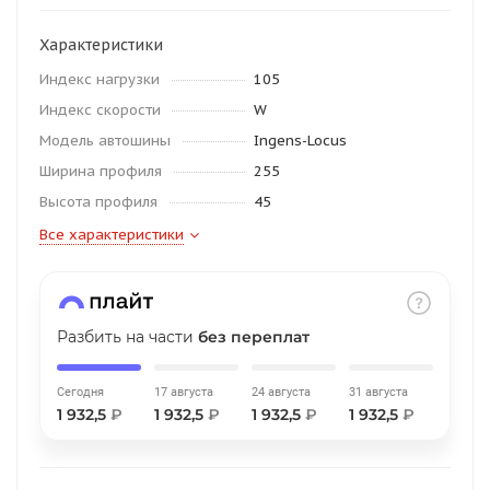
об оплате Плайтом
Характеристики
Индекс нагрузки
105
Индекс скорости
W
Остались вопросы?
25
Модель автошины
Ingens-Locus
8 800 302-02-51
Ширина профиля
255
plait.ru
раз в 2
Высота профиля
45
недели
Все характеристики
Разбить на части
без переплат
Сегодня
17 августа
24 августа
31 августа
1 932,5
₽
1 932,5
₽
1 932,5
₽
1 932,5
₽