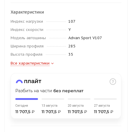
об оплате Плайтом
Характеристики
Индекс нагрузки
107
Индекс скорости
Y
Остались вопросы?
25
Модель автошины
Advan Sport V107
8 800 302-02-51
Ширина профиля
285
plait.ru
раз в 2
Высота профиля
35
недели
Все характеристики
Разбить на части
без переплат
Сегодня
13 августа
20 августа
27 августа
11 707,5
₽
11 707,5
₽
11 707,5
₽
11 707,5
₽