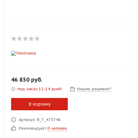
Добавляйте товары
в корзину
Оплачивайте сегодня только
25
% картой любого банка
Получайте товар
выбранный способом
46 830
руб.
под заказ 12-14 дней
Нашли дешевле?
Оставшиеся
75
% будут
списываться
с вашей карты
В корзину
по
25
%
каждые 2 недели
Артикул: R_T_475746
Рекомендуют
0 человек
Подробнее