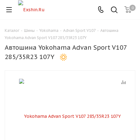
0
Каталог
-
Шины
-
Yokohama
-
Advan Sport V107
-
Автошина
Для клиентов всех банков
Yokohama Advan Sport V107 285/35R23 107Y
Автошина Yokohama Advan Sport V107
Разбейте
285/35R23 107Y
оплату
на части
без переплат
График платежей
Сегодня
25
%